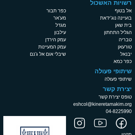
רשויות האשכול
אל בטוף
כפר תבור
בועיינה נוג'ידאת
מע'אר
בית שאן
מגדל
הגליל התחתון
עילבון
טבריה
עמק הירדן
טורעאן
עמק המעיינות
יבנאל
שיבלי אום אל ג'נם
כפר כמא
שיתופי פעולה
שיתופי פעולה
יצירת קשר
טופס יצירת קשר
eshcol@kineretamakim.org
04-8225990
תקנון