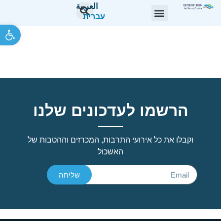
العربية
עברית
פתח סרגל 
מכרז פומבי 04/26 מנהל/ת
חשבונות
הרשמו לעדכונים שלנו
וקבלו את כל אירועי התרבות, המכרזים וההטבות של
האשכול
שליחה