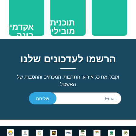
>
>
>
תוכנית
אקדמיה
מובילים
בונה
מדיניות
קהילה
אזרחים
אזורית
–
וותיקים
בשיתוף
הרשמו לעדכונים שלנו
תואר
עם
___________________________________
ראשון
קרן
>
בתיכון
וקבלו את כל אירועי התרבות, המכרזים וההטבות של
רש"י
האשכול
______________
_______________________________
>
>
שליחה