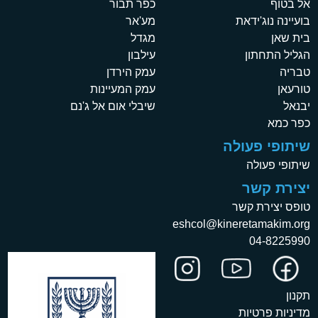
אל בטוף
כפר תבור
בועיינה נוג'ידאת
מע'אר
בית שאן
מגדל
הגליל התחתון
עילבון
טבריה
עמק הירדן
טורעאן
עמק המעיינות
יבנאל
שיבלי אום אל ג'נם
כפר כמא
שיתופי פעולה
שיתופי פעולה
יצירת קשר
טופס יצירת קשר
eshcol@kineretamakim.org
04-8225990
תקנון
מדיניות פרטיות