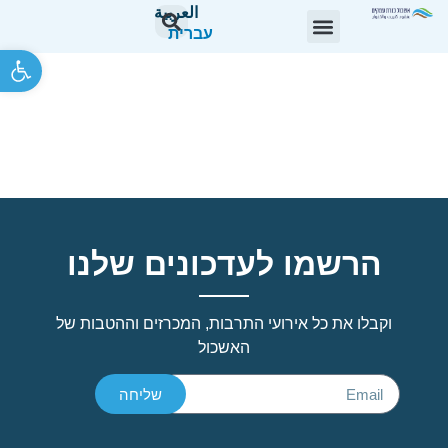
العربية
עברית
פתח סרגל 
מכרז פומבי 04/26, מזכיר/ה
באיגוד ערים אשכול רשויות
כנרת עמקים
הרשמו לעדכונים שלנו
וקבלו את כל אירועי התרבות, המכרזים וההטבות של
האשכול
שליחה