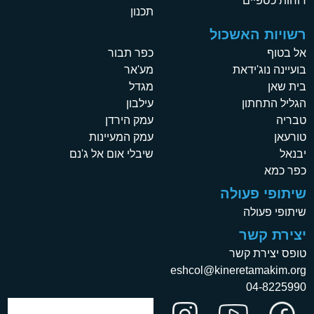
דוחות כספיים
תכנון
רשויות האשכול
אל בטוף
כפר תבור
בועיינה נוג'ידאת
מע'אר
בית שאן
מגדל
הגליל התחתון
עילבון
טבריה
עמק הירדן
טורעאן
עמק המעיינות
יבנאל
שיבלי אום אל ג'נם
כפר כמא
שיתופי פעולה
שיתופי פעולה
יצירת קשר
טופס יצירת קשר
eshcol@kineretamakim.org
04-8225990