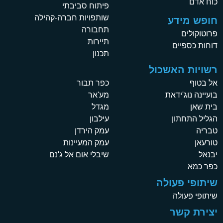
כוח אדם
פיתוח סביבתי
שותפויות חברה-קהילה
חופש מידע
תחבורה
פרוטוקולים
תיירות
דוחות כספיים
תכנון
רשויות האשכול
אל בטוף
כפר תבור
בועיינה נוג'ידאת
מע'אר
בית שאן
מגדל
הגליל התחתון
עילבון
טבריה
עמק הירדן
טורעאן
עמק המעיינות
יבנאל
שיבלי אום אל ג'נם
כפר כמא
שיתופי פעולה
שיתופי פעולה
יצירת קשר