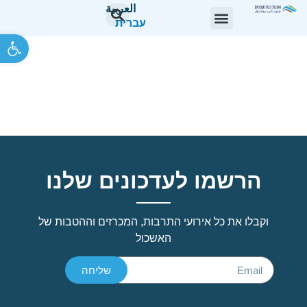
العربية
עברית
פתח סרגל 
מכרז מסגרת פומבי מס'
20/26 לשירותי ניהול ופיקוח
תשתיות
הרשמו לעדכונים שלנו
וקבלו את כל אירועי התרבות, המכרזים וההטבות של
האשכול
שליחה