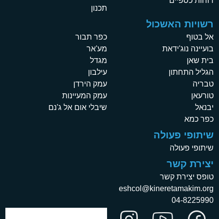
דוחות כספיים
תכנון
רשויות האשכול
אל בטוף
כפר תבור
בועיינה נוג'ידאת
מע'אר
בית שאן
מגדל
הגליל התחתון
עילבון
טבריה
עמק הירדן
טורעאן
עמק המעיינות
יבנאל
שיבלי אום אל ג'נם
כפר כמא
שיתופי פעולה
שיתופי פעולה
יצירת קשר
טופס יצירת קשר
eshcol@kineretamakim.org
04-8225990