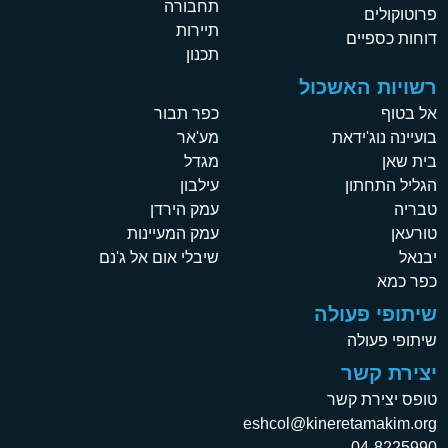
תחבורה
פרוטוקולים
תיירות
דוחות כספיים
תכנון
רשויות האשכול
אל בטוף
כפר תבור
בועיינה נוג'ידאת
מע'אר
בית שאן
מגדל
הגליל התחתון
עילבון
טבריה
עמק הירדן
טורעאן
עמק המעיינות
יבנאל
שיבלי אום אל ג'נם
כפר כמא
שיתופי פעולה
שיתופי פעולה
יצירת קשר
טופס יצירת קשר
eshcol@kineretamakim.org
04-8225990