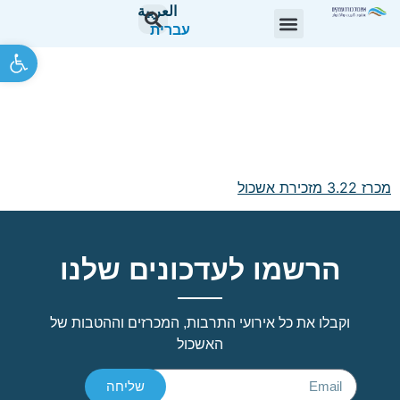
العربية
עברית
פתח סרגל 
מכרז כח אדם 3/22-
מזכיר/ה באשכול כנרת
עמקים
מכרז 3.22 מזכירת אשכול
הרשמו לעדכונים שלנו
וקבלו את כל אירועי התרבות, המכרזים וההטבות של
האשכול
שליחה