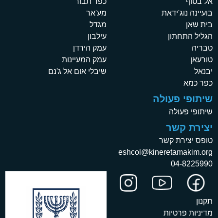
אל בטוף
כפר תבור
בועיינה נוג'ידאת
מע'אר
בית שאן
מגדל
הגליל התחתון
עילבון
טבריה
עמק הירדן
טורעאן
עמק המעיינות
יבנאל
שיבלי אום אל ג'נם
כפר כמא
שיתופי פעולה
שיתופי פעולה
יצירת קשר
טופס יצירת קשר
eshcol@kineretamakim.org
04-8225990
תקנון
מדיניות פרטיות