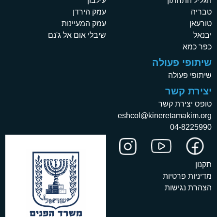
הגליל התחתון
עילבון
טבריה
עמק הירדן
טורעאן
עמק המעיינות
יבנאל
שיבלי אום אל ג'נם
כפר כמא
שיתופי פעולה
שיתופי פעולה
יצירת קשר
טופס יצירת קשר
eshcol@kineretamakim.org
04-8225990
תקנון
מדיניות פרטיות
הצהרת נגישות