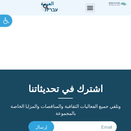
العربية
עברית
oolbar
المناقصة الإطارية العامة رقم
16/26 لخدمات التخطيط
والإشراف على أنظمة الأمن
والأنظمة ذات الجهد المنخفض
اشترك في تحديثاتنا
وتلقي جميع الفعاليات الثقافية والمناقصات والمزايا الخاصة
بالمجموعة
إرسال