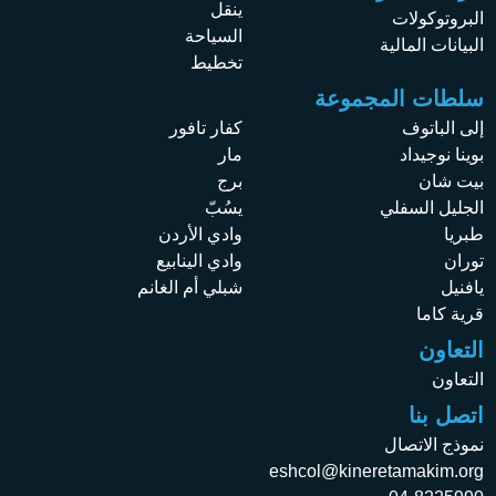
ينقل
البروتوكولات
السياحة
البيانات المالية
تخطيط
سلطات المجموعة
إلى الباتوف
كفار تافور
بوينا نوجيداد
مار
بيت شان
برج
الجليل السفلي
يسُبّ
طبريا
وادي الأردن
توران
وادي الينابيع
يافنيل
شبلي أم الغانم
قرية كاما
التعاون
التعاون
اتصل بنا
نموذج الاتصال
eshcol@kineretamakim.org