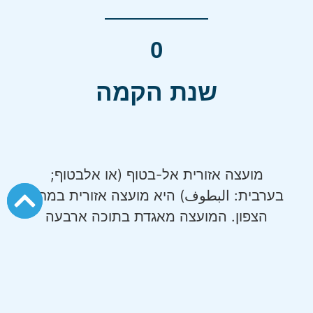
0
שנת הקמה
מועצה אזורית אל-בטוף (או אלבטוף;
בערבית: البطوف) היא מועצה אזורית במחוז
הצפון. המועצה מאגדת בתוכה ארבעה
כפרים מוסלמים: ואדי אל-חמאם (وادي
الحمام), עוזייר (العـُزَيـْر), רומאנה (رُمانة)
ורומת אל-הייב (عرب الهـَيـْب). אל-בטוף
הוא השם הערבי של בקעת בית נטופה,