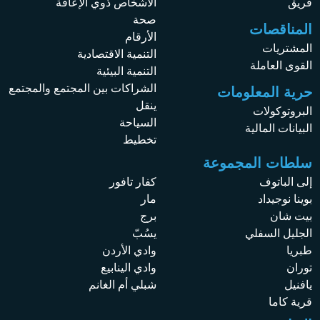
فريق
الأشخاص ذوي الإعاقة
صحة
المناقصات
الأرقام
المشتريات
التنمية الاقتصادية
القوى العاملة
التنمية البيئية
الشراكات بين المجتمع والمجتمع
حرية المعلومات
ينقل
البروتوكولات
السياحة
البيانات المالية
تخطيط
سلطات المجموعة
إلى الباتوف
كفار تافور
بوينا نوجيداد
مار
بيت شان
برج
الجليل السفلي
يسُبّ
طبريا
وادي الأردن
توران
وادي الينابيع
يافنيل
شبلي أم الغانم
قرية كاما