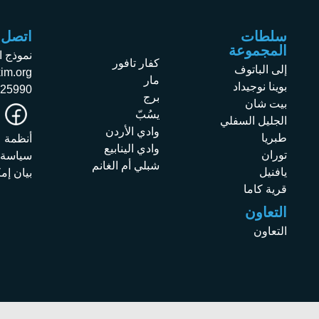
سلطات
اتصل ب
المجموعة
نموذج ا
كفار تافور
إلى الباتوف
im.org
مار
بوينا نوجيداد
225990
برج
بيت شان
يسُبّ
الجليل السفلي
وادي الأردن
طبريا
أنظمة
وادي الينابيع
توران
سياسة 
شبلي أم الغانم
يافنيل
بيان إم
قرية كاما
التعاون
التعاون