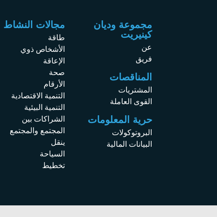
مجموعة وديان
مجالات النشاط
كينيريت
طاقة
عن
الأشخاص ذوي
فريق
الإعاقة
صحة
المناقصات
الأرقام
المشتريات
التنمية الاقتصادية
القوى العاملة
التنمية البيئية
حرية المعلومات
الشراكات بين
المجتمع والمجتمع
البروتوكولات
ينقل
البيانات المالية
السياحة
تخطيط