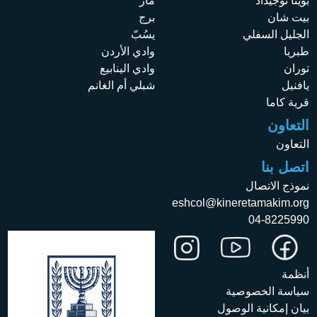
بوينا نوجيداد
مار
بيت شان
برج
الجليل السفلي
يسُبّ
طبريا
وادي الأردن
توران
وادي الينابيع
يافنيل
شبلي أم الغانم
قرية كاما
التعاون
التعاون
اتصل بنا
نموذج الاتصال
eshcol@kineretamakim.org
04-8225990
أنظمة
سياسة الخصوصية
بيان إمكانية الوصول