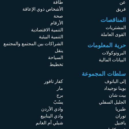
عن
طاقة
فريق
الأشخاص ذوي الإعاقة
صحة
المناقصات
الأرقام
المشتريات
التنمية الاقتصادية
القوى العاملة
التنمية البيئية
الشراكات بين المجتمع والمجتمع
حرية المعلومات
ينقل
البروتوكولات
السياحة
البيانات المالية
تخطيط
سلطات المجموعة
إلى الباتوف
كفار تافور
بوينا نوجيداد
مار
بيت شان
برج
الجليل السفلي
يسُبّ
طبريا
وادي الأردن
توران
وادي الينابيع
يافنيل
شبلي أم الغانم