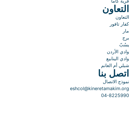
قرية كاما
التعاون
التعاون
كفار تافور
مار
برج
يسُبّ
وادي الأردن
وادي الينابيع
شبلي أم الغانم
اتصل بنا
نموذج الاتصال
eshcol@kineretamakim.org
04-8225990