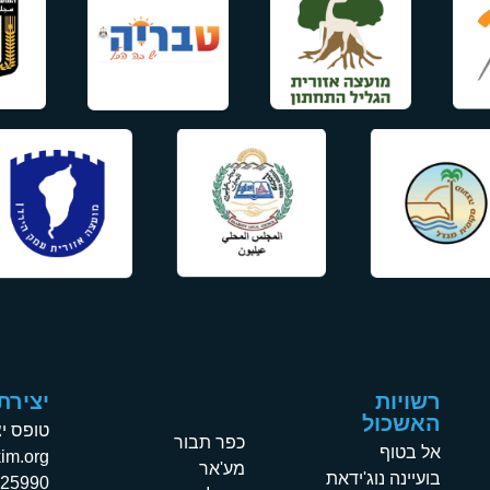
רשויות
יצירת
האשכול
טופס י
כפר תבור
אל בטוף
im.org
מע'אר
בועיינה נוג'ידאת
225990