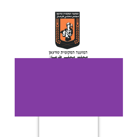
כותרת
שקופית
1