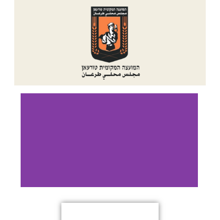
כותרת
שקופית
1